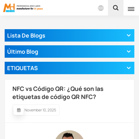
Español
Lista De Blogs
English
Último Blog
Français
ETIQUETAS
Español
Português
NFC vs Código QR: ¿Qué son las
بالعربية
etiquetas de código QR NFC?
November 10, 2025