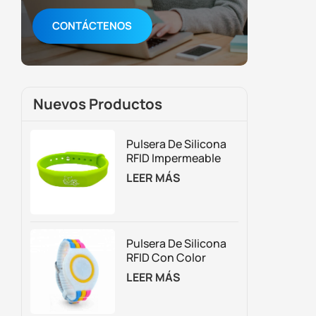
CONTÁCTENOS
Nuevos Productos
Pulsera De Silicona
RFID Impermeable
Para Control De
LEER MÁS
Acceso Y Gestión De
Membresías
Pulsera De Silicona
RFID Con Color
Personalizado
LEER MÁS
Ajustable