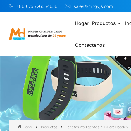
+86-0755 26554636
sales@mhgyjs.com
Hogar
Productos
In
Contáctenos
Hogar
Productos
Tarjetas Inteligentes RFID Para Hoteles