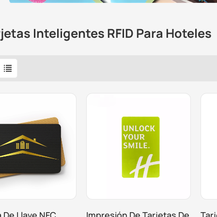
jetas Inteligentes RFID Para Hoteles
a De Llave NFC
Impresión De Tarjetas De
Tar