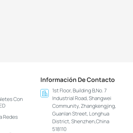
Información De Contacto
1st Floor, Building B,No. 7
Industrial Road, Shangwei
aletes Con
LED
Community, Zhangkengjing,
Guanlan Street, Longhua
ra Redes
District, Shenzhen,China
518110