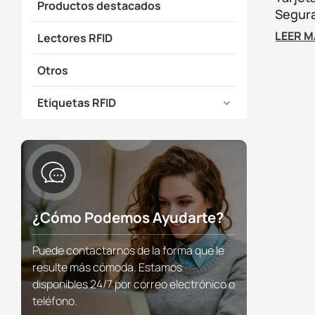
Productos destacados
Segura
Para H
LEER 
Lectores RFID
Otros
Etiquetas RFID
¿Cómo Podemos Ayudarte?
Puede contactarnos de la forma que le
resulte más cómoda. Estamos
disponibles 24/7 por correo electrónico o
teléfono.