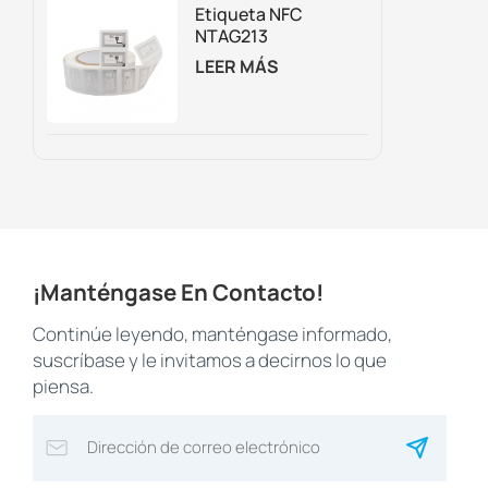
Trampolines.
Etiqueta NFC
NTAG213
Regrabable
LEER MÁS
Personalizada Para
Embalaje
Inteligente,
Marketing Digital Y
Seguimiento De
Activos.
¡Manténgase En Contacto!
Continúe leyendo, manténgase informado,
suscríbase y le invitamos a decirnos lo que
piensa.