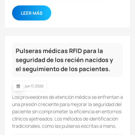
sistema.Tipo arcadeTecnología
recomendadaCentro de Entretenimiento Familiar
LEER MÁS
(FEC)RFIDParques temáticosRFIDparques
acuáticosRFIDCentros de bolosRFIDNuevas salas
de juegosRFIDSalones recreativos existentes
basados ​​en gestos táctilesBanda magnética (hasta
la actualización del sistema)Salones recreativos
Pulseras médicas RFID para la
pequeños con presupuesto limitadoBanda
seguridad de los recién nacidos y
magnéticaSi va a invertir en un sistema
el seguimiento de los pacientes.
completamente nuevo, la tecnología RFID suele ser
la mejor opción a largo plazo. Si su sistema actual de
banda magnética todavía funciona bien, es posible
Jun 17, 2026
que no sea necesario actualizarlo de
Los proveedores de atención médica se enfrentan a
inmediato. Preguntas que debes hacerte antes de
una presión creciente para mejorar la seguridad del
elegir tu sistema de cartas de juego.Antes de
paciente sin comprometer la eficiencia en entornos
comparar precios o materiales para tarjetas,
clínicos ajetreados. Los métodos de identificación
conviene hacerse algunas preguntas sencillas
tradicionales, como las pulseras escritas a mano,
sobre el proyecto.1. ¿Estás construyendo una nueva
las etiquetas impresas y las tarjetas de cabecera,