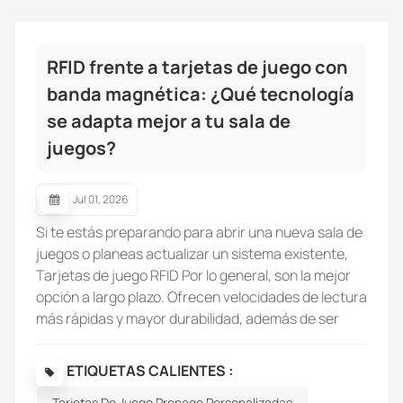
RFID frente a tarjetas de juego con
banda magnética: ¿Qué tecnología
se adapta mejor a tu sala de
juegos?
Jul 01, 2026
Si te estás preparando para abrir una nueva sala de
juegos o planeas actualizar un sistema existente,
Tarjetas de juego RFID Por lo general, son la mejor
opción a largo plazo. Ofrecen velocidades de lectura
más rápidas y mayor durabilidad, además de ser
compatibles con pagos sin efectivo e integrarse con
programas de membresía y fidelización.Para las
ETIQUETAS CALIENTES :
salas de juegos que ya cuentan con sistemas de
Tarjetas De Juego Prepago Personalizadas