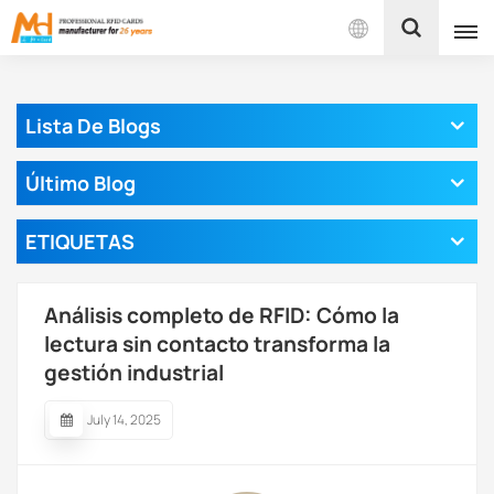
Español
Lista De Blogs
English
Último Blog
Français
ETIQUETAS
Español
Português
Análisis completo de RFID: Cómo la
بالعربية
lectura sin contacto transforma la
gestión industrial
July 14, 2025