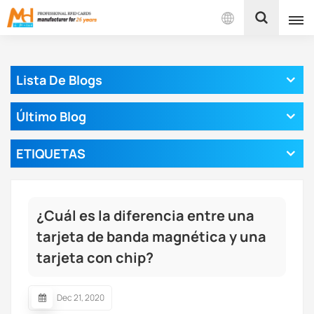
Español
Lista De Blogs
English
Último Blog
Français
ETIQUETAS
Español
Português
¿Cuál es la diferencia entre una
بالعربية
tarjeta de banda magnética y una
tarjeta con chip?
Dec 21, 2020