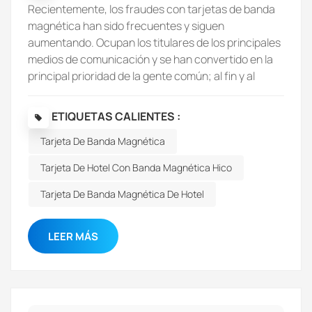
Recientemente, los fraudes con tarjetas de banda
magnética han sido frecuentes y siguen
aumentando. Ocupan los titulares de los principales
medios de comunicación y se han convertido en la
principal prioridad de la gente común; al fin y al
cabo, esto está relacionado con los intereses
vitales de la gente común. Tras este incidente,
ETIQUETAS CALIENTES :
muchos clientes nos preguntarán en detalle cuál es
Tarjeta De Banda Magnética
la diferencia entre una tarjeta de banda magnética
y una tarjeta con chip antes de adquirir la
Tarjeta De Hotel Con Banda Magnética Hico
tarjeta.Hoy en día, las tarjetas bancarias que todos
usan son básicamente de banda magnética. Estas
Tarjeta De Banda Magnética De Hotel
tarjetas son económicas, tienen un bajo nivel de
seguridad y se desmagnetizan fácilmente. Los
LEER MÁS
delincuentes suelen usar las cámaras de vigilancia
de los cajeros automáticos para ver cómo ingresas
tu contraseña y robarla. Este dispositivo, utilizado
para robar la información de la tarjeta de crédito del
cliente, se instala al insertarla y contiene un cabezal