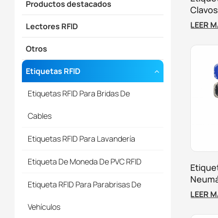
Productos destacados
Clavo
Para L
LEER 
Lectores RFID
Árbole
Otros
Etiquetas RFID
Etiquetas RFID Para Bridas De
Cables
Etiquetas RFID Para Lavandería
Etiqueta De Moneda De PVC RFID
Etique
Neumá
Etiqueta RFID Para Parabrisas De
Segui
LEER 
Neumát
Vehículos
Flotas