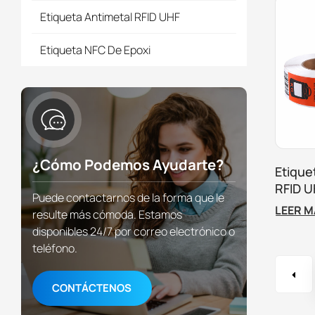
Etiqueta Antimetal RFID UHF
Etiqueta NFC De Epoxi
¿Cómo Podemos Ayudarte?
Etique
RFID U
Puede contactarnos de la forma que le
Seguim
LEER 
resulte más cómoda. Estamos
Aeropu
disponibles 24/7 por correo electrónico o
Aerolí
teléfono.
CONTÁCTENOS