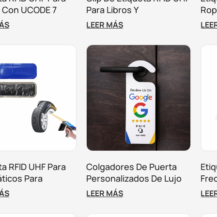
s Con UCODE 7
Para Libros Y
Rop
a Gestión De
Seguimiento De
Ges
MÁS
LEER MÁS
LEE
s Y Madera.
Inventario Reutilizable
Tie
ta RFID UHF Para
Colgadores De Puerta
Eti
ticos Para
Personalizados De Lujo
Fre
miento De
Para Resorts Y Hoteles
Par
MÁS
LEER MÁS
LEE
icos Y Gestión De
Boutique
Y S