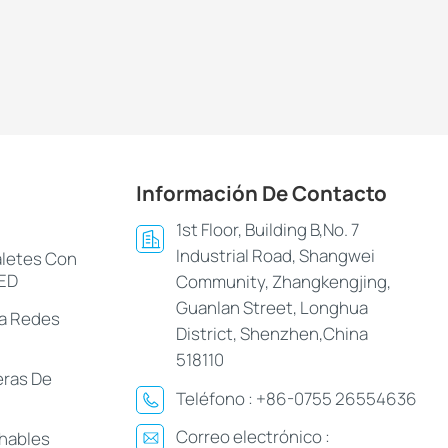
Información De Contacto
1st Floor, Building B,No. 7
Industrial Road, Shangwei
aletes Con
LED
Community, Zhangkengjing,
Guanlan Street, Longhua
ra Redes
District, Shenzhen,China
518110
eras De
Teléfono :
+86-0755 26554636
Correo electrónico :
hables