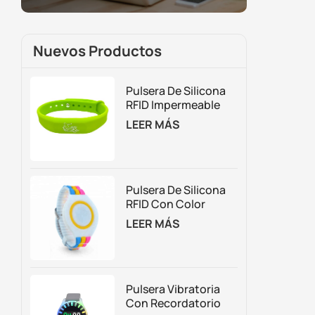
Nuevos Productos
Pulsera De Silicona
RFID Impermeable
Para Control De
LEER MÁS
Acceso Y Gestión De
Membresías
Pulsera De Silicona
RFID Con Color
Personalizado
LEER MÁS
Ajustable
Pulsera Vibratoria
Con Recordatorio