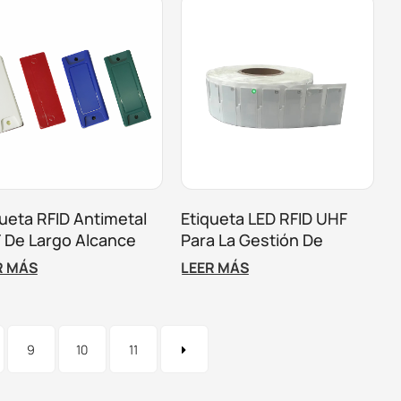
queta RFID Antimetal
Etiqueta LED RFID UHF
 De Largo Alcance
Para La Gestión De
a Seguimiento De
Activos De Alquiler
R MÁS
LEER MÁS
ivos
9
10
11