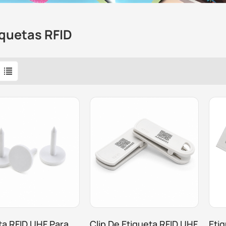
iquetas RFID
ta RFID UHF Para
Clip De Etiqueta RFID UHF
Eti