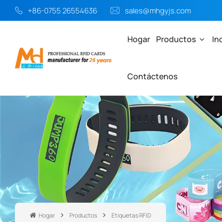
+86-0755 26554636
sales@mhgyjs.com
Hogar
Productos
In
Contáctenos
Hogar
Productos
Etiquetas RFID