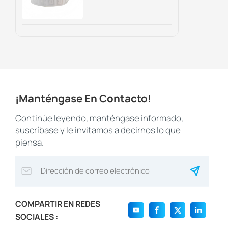
Embalaje
Inteligente,
Marketing Digital Y
Seguimiento De
Activos.
¡Manténgase En Contacto!
Continúe leyendo, manténgase informado,
suscríbase y le invitamos a decirnos lo que
piensa.
COMPARTIR EN REDES
SOCIALES :