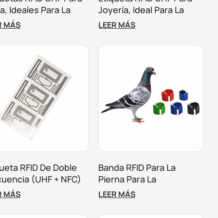
a, Ideales Para La
Joyería, Ideal Para La
tión De Inventario En
Gestión De Inventario Y El
R MÁS
LEER MÁS
ndas De Ropa.
Seguimiento En Tiendas.
queta RFID De Doble
Banda RFID Para La
cuencia (UHF + NFC)
Pierna Para La
a Embalaje Inteligente
Identificación De Aves De
R MÁS
LEER MÁS
eguimiento De Activos
Corral Y Palomas