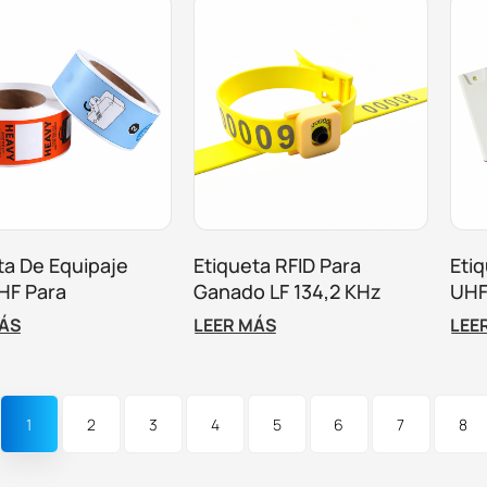
ta De Equipaje
Etiqueta RFID Para
Eti
HF Para
Ganado LF 134,2 KHz
UHF
iento En
ISO11784/11785
Par
MÁS
LEER MÁS
LEE
ertos Y
Act
neas
1
2
3
4
5
6
7
8