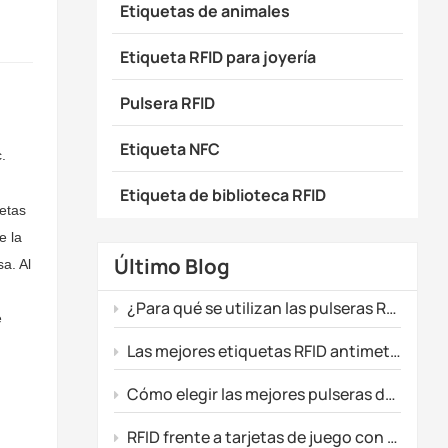
Etiquetas de animales
Etiqueta RFID para joyería
Pulsera RFID
Etiqueta NFC
.
Etiqueta de biblioteca RFID
etas
e la
Último Blog
a. Al
¿Para qué se utilizan las pulseras RFID?
e
Las mejores etiquetas RFID antimetálicas para el seguimiento de activos industriales.
Cómo elegir las mejores pulseras de silicona para promociones de eventos
RFID frente a tarjetas de juego con banda magnética: ¿Qué tecnología se adapta mejor a tu sala de juegos?