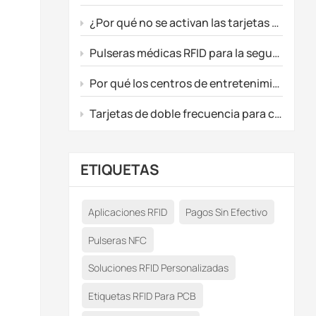
¿Por qué no se activan las tarjetas de juego prepago personalizadas?
Pulseras médicas RFID para la seguridad de los recién nacidos y el seguimiento de los pacientes.
Por qué los centros de entretenimiento están actualizando sus sistemas a RFID personalizados y tarjetas de juego prepago.
Tarjetas de doble frecuencia para control de acceso inteligente y actualizaciones de membresía premium.
ETIQUETAS
Aplicaciones RFID
Pagos Sin Efectivo
Pulseras NFC
Soluciones RFID Personalizadas
Etiquetas RFID Para PCB