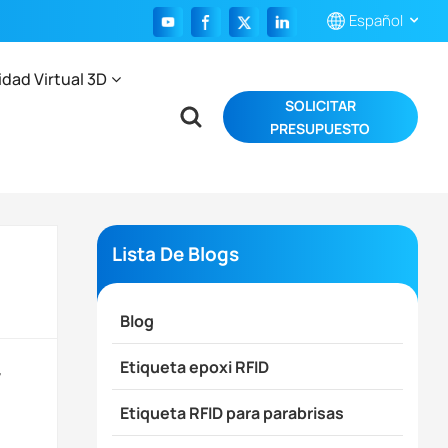
Español
idad Virtual 3D
SOLICITAR
English
PRESUPUESTO
Français
Español
Português
Lista De Blogs
بالعربية
Blog
Etiqueta epoxi RFID
y
Etiqueta RFID para parabrisas