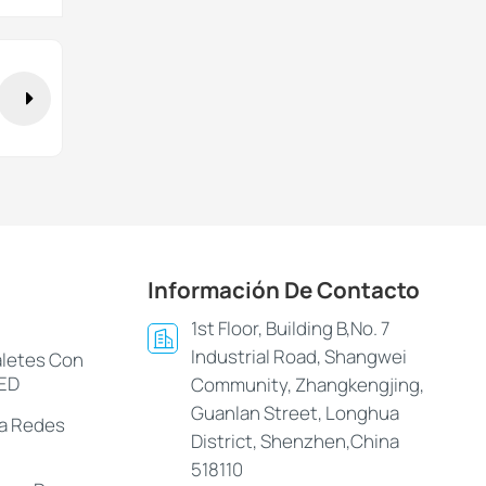
Información De Contacto
1st Floor, Building B,No. 7
Industrial Road, Shangwei
aletes Con
LED
Community, Zhangkengjing,
Guanlan Street, Longhua
ra Redes
District, Shenzhen,China
518110