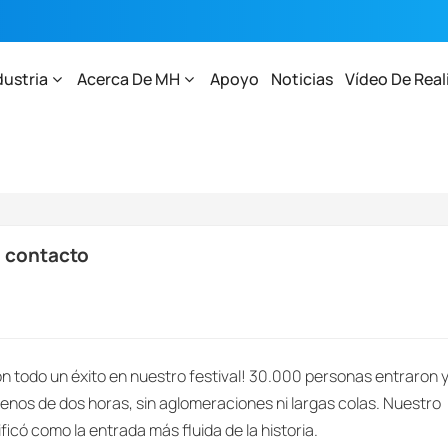
dustria
Acerca De MH
Apoyo
Noticias
Vídeo De Real
Sin Contacto
n contacto
on todo un éxito en nuestro festival! 30.000 personas entraron 
nos de dos horas, sin aglomeraciones ni largas colas. Nuestro
ficó como la entrada más fluida de la historia.