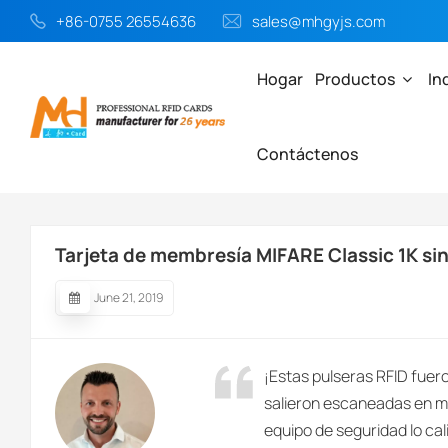
+86-0755 26554636
sales@mhgyjs.com
Hogar
Productos
In
Contáctenos
Hogar
Tarjeta RFID
Tarjeta De Membresía MIFARE Classic 1K 
Tarjeta de membresía MIFARE Classic 1K si
June 21, 2019
¡Estas pulseras RFID fuer
salieron escaneadas en me
equipo de seguridad lo cali