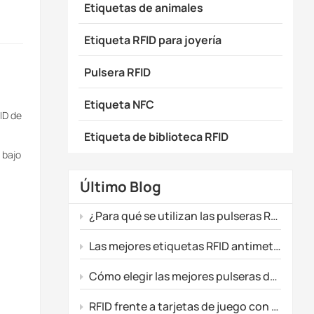
Etiquetas de animales
Etiqueta RFID para joyería
Pulsera RFID
Etiqueta NFC
ID de
Etiqueta de biblioteca RFID
 bajo
Último Blog
¿Para qué se utilizan las pulseras RFID?
Las mejores etiquetas RFID antimetálicas para el seguimiento de activos industriales.
Cómo elegir las mejores pulseras de silicona para promociones de eventos
RFID frente a tarjetas de juego con banda magnética: ¿Qué tecnología se adapta mejor a tu sala de juegos?