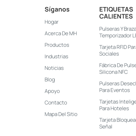
Síganos
ETIQUETAS
CALIENTES
Hogar
Pulseras Y Braz
Acerca De MH
Temporizador 
Productos
Tarjeta RFID Pa
Sociales
Industrias
Fábrica De Puls
Noticias
Silicona NFC
Blog
Pulseras Desec
Para Eventos
Apoyo
Tarjetas Inteli
Contacto
Para Hoteles
Mapa Del Sitio
Tarjeta Bloque
Señal