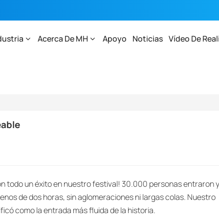
dustria
Acerca De MH
Apoyo
Noticias
Vídeo De Real
C Para Monedas HF Impermeable
eable
on todo un éxito en nuestro festival! 30.000 personas entraron 
nos de dos horas, sin aglomeraciones ni largas colas. Nuestro
ficó como la entrada más fluida de la historia.