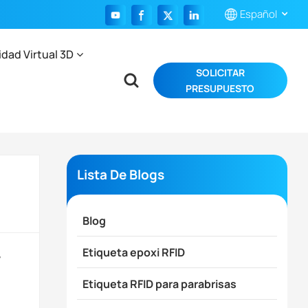
Español
idad Virtual 3D
SOLICITAR
English
PRESUPUESTO
Français
Español
Português
Lista De Blogs
بالعربية
Blog
Etiqueta epoxi RFID
y
Etiqueta RFID para parabrisas