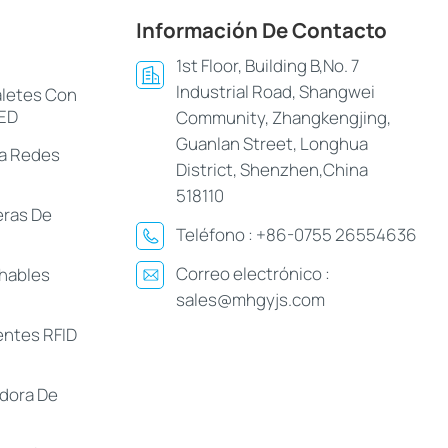
Información De Contacto
1st Floor, Building B,No. 7
Industrial Road, Shangwei
aletes Con
LED
Community, Zhangkengjing,
Guanlan Street, Longhua
ra Redes
District, Shenzhen,China
518110
eras De
Teléfono :
+86-0755 26554636
Correo electrónico :
hables
sales@mhgyjs.com
gentes RFID
adora De