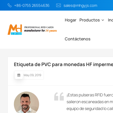
+86-0755 26554636
sales@mhgyjs.com
Hogar
Productos
In
Contáctenos
Hogar
Etiqueta De PVC Para Monedas RFID
Etiqueta De PV
Etiqueta de PVC para monedas HF imperm
May 09, 2019
¡Estas pulseras RFID fuer
salieron escaneadas en me
equipo de seguridad lo cali