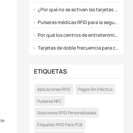
¿Por qué no se activan las tarjetas de juego prepago personalizadas?
Pulseras médicas RFID para la seguridad de los recién nacidos y el seguimiento de los pacientes.
Por qué los centros de entretenimiento están actualizando sus sistemas a RFID personalizados y tarjetas de juego prepago.
Tarjetas de doble frecuencia para control de acceso inteligente y actualizaciones de membresía premium.
ETIQUETAS
Aplicaciones RFID
Pagos Sin Efectivo
Pulseras NFC
Soluciones RFID Personalizadas
 de
Etiquetas RFID Para PCB