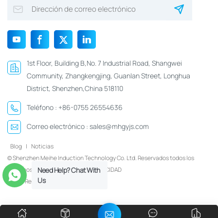
1st Floor, Building B,No. 7 Industrial Road, Shangwei
Community, Zhangkengjing, Guanlan Street, Longhua
District, Shenzhen,China 518110
Teléfono :
+86-0755 26554636
Correo electrónico :
sales@mhgyjs.com
Blog
|
Noticias
© Shenzhen Meihe Induction Technology Co. Ltd. Reservados todos los
derechos.
Xml
|
POLÍTICA DE PRIVACIDAD
Need Help? Chat With
Us
Red IPv6 compatible