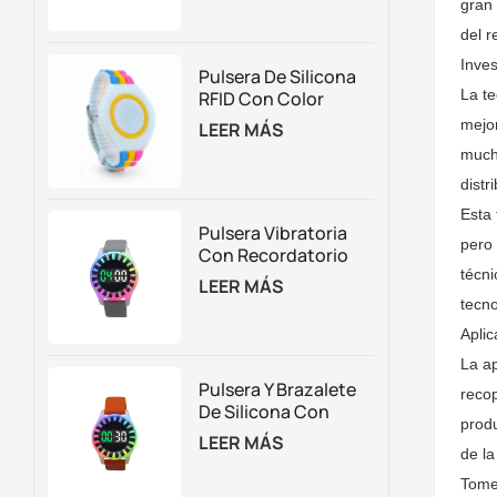
gran 
Membresías
del r
Inves
Pulsera De Silicona
La te
RFID Con Color
Personalizado
mejor
LEER MÁS
Ajustable
mucho
distr
Esta 
Pulsera Vibratoria
pero 
Con Recordatorio
técni
De Cuenta
LEER MÁS
Regresiva RFID Para
tecno
La Gestión De
Aplic
Atracciones Según
El Tiempo
La ap
Pulsera Y Brazalete
recop
De Silicona Con
produ
Temporizador RFID Y
LEER MÁS
Luces LED, Con
de la
Logotipo
Tomem