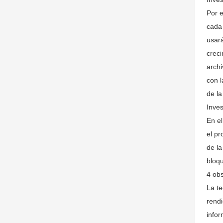
Por e
cada 
usará
creci
archi
con l
de la
Inves
En el
el pr
de la
bloqu
4 obs
La te
rendi
infor