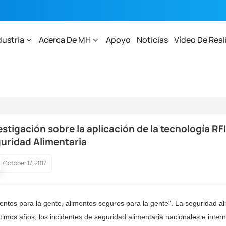
dustria
Acerca De MH
Apoyo
Noticias
Vídeo De Real
nología RFID En La Plataforma De Trazabilidad De La Seguridad Alimentaria
estigación sobre la aplicación de la tecnología RFI
uridad Alimentaria
October 17, 2017
entos para la gente, alimentos seguros para la gente". La seguridad al
ltimos años, los incidentes de seguridad alimentaria nacionales e inte