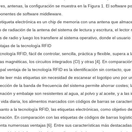
res, antenas, la configuración se muestra en la Figura 1. El software por
onentes de software middleware.
tiqueta electrónica es un chip de memoria con una antena que almacena
 de radiación de la antena del sistema de lectura y escritura, el lector 
 de radio y luego los transfiere al sistema operativo, donde el usuario 
tajas de la tecnología RFID
cnología RFID, fácil de controlar, sencilla, práctica y flexible, supera a
tas magnéticas, los circuitos integrados (CI) y otras [4]. En comparació
ipal ventaja de la tecnología RFID es la identificación sin contacto, qu
te leer más etiquetas sin necesidad de escanear el logotipo uno por un
lección de la banda de frecuencia del sistema permite ahorrar costes;
mación y embalaje son resistentes al agua, al polvo y al aceite, y a las 
 vida diaria, los alimentos marcados con códigos de barras se caracteri
anto a la tecnología RFID, las etiquetas electrónicas, como objetivo de 
mación. En comparación con las etiquetas de códigos de barras logísti
nta numerosas ventajas [6]. Entre sus características más destacadas