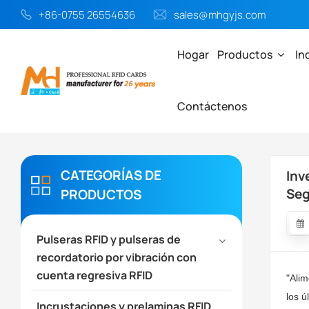
+86-0755 26554636
sales@mhgyjs.com
Hogar
Productos
In
Contáctenos
Hogar
Noticias
Investigación Sobre La Aplicación De La Tec
CATEGORÍAS DE
Inv
Seg
PRODUCTOS
Pulseras RFID y pulseras de
recordatorio por vibración con
cuenta regresiva RFID
"Alim
los ú
Incrustaciones y prelaminas RFID