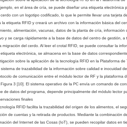
jemplo, en el área de cría, se puede diseñar una etiqueta electrónica p
cerdo con un logotipo codificado, lo que le permite llevar una tarjeta de
 la etiqueta RFID y creará un archivo con la información básica del ce
miento, alimentación, vacunas, datos de la planta de cría, información 
vo y se carga rápidamente a la base de datos del centro de gestión, a t
a migración del cerdo. Al leer el crotal RFID, se puede consultar la info
 etiqueta electrónica, se almacena en la base de datos correspondiente,
tigación sobre la aplicación de la tecnología RFID en la Plataforma de
 sistema de trazabilidad de la información sobre calidad e inocuidad d
otocolo de comunicación entre el módulo lector de RF y la plataforma 
 Figura 3 [10]. El sistema operativo de la PC envía un comando de consul
e de datos del programa, depende principalmente del módulo lector para
ervaciones finales
cnología RFID facilita la trazabilidad del origen de los alimentos, el seg
ción de cuentas y la retirada de productos. Mediante la combinación de
mación del Internet de las Cosas (IoT), se pueden recopilar datos en t