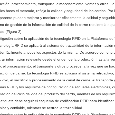
ucción, procesamiento, transporte, almacenamiento, ventas y otros. L
tica hasta el mercado, refleja la calidad y seguridad de los cerdos. Por
parente pueden mejorar y monitorear eficazmente la calidad y segurida
ma de gestión de la información de calidad de la carne requiere la ex
io (Figura 2).
tigación sobre la aplicación de la tecnología RFID en la Plataforma de
cnología RFID se aplicará al sistema de trazabilidad de la información 
er fácilmente a todos los aspectos de la misma. De acuerdo con el pr
trar información relevante desde el origen de la producción hasta la ve
, el procesamiento, el transporte y otros procesos, a la vez que se h
cción de carne. La tecnología RFID se aplicará al sistema retroactivo, l
 vivo, el sacrificio y procesamiento de la canal de carne, el transporte
mas RFID y los requisitos de configuración de etiquetas electrónicas, 
mación del ciclo de vida del producto del cerdo, además de los requisito
 etiqueta debe seguir el esquema de codificación RFID para identificar 
nica y confiable, mientras se rastrea la trazabilidad.
tigación sobre la aplicación de la tecnología RFID en la Plataforma de