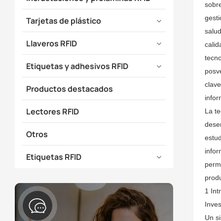
sobre
gesti
Tarjetas de plástico
salu
Llaveros RFID
calid
tecno
Etiquetas y adhesivos RFID
posve
clave
Productos destacados
infor
Lectores RFID
La te
dese
Otros
estud
infor
Etiquetas RFID
permi
produ
1 Int
Inves
Un s