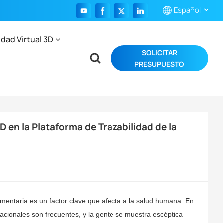
Español
idad Virtual 3D
SOLICITAR
English
PRESUPUESTO
Français
Español
Português
D en la Plataforma de Trazabilidad de la
بالعربية
imentaria es un factor clave que afecta a la salud humana. En
rnacionales son frecuentes, y la gente se muestra escéptica