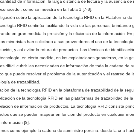
cantidad de información, la larga distancia de lectura y la ausencia de 
econocedor, como se muestra en la Tabla 1 [7-8].
tigación sobre la aplicación de la tecnología RFID en la Plataforma de
cnología RFID continúa facilitando la vida de las personas, brindando 
ando en gran medida la precisión y la eficiencia de la información. E
s minoristas han solicitado a sus proveedores el uso de la tecnología R
ibución, y así evitar la rotura de productos. Las técnicas de identificac
tecnología, en cierta medida, en las explotaciones ganaderas, en la ges
es difícil cubrir las necesidades de información de toda la cadena de
co que puede resolver el problema de la autenticación y el rastreo de l
logía de trazabilidad.
ación de la tecnología RFID en la plataforma de trazabilidad de la segu
licación de la tecnología RFID en las plataformas de trazabilidad de la
ilación de información de productos. La tecnología RFID consiste princ
ctos que se pueden mapear en función del producto en cualquier momento
 información [9].
os como ejemplo la cadena de suministro porcina: desde la cría hasta