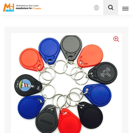
Español
English
Français
Español
Português
بالعربية