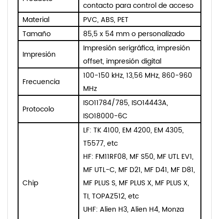
contacto para control de acceso
Material
PVC, ABS, PET
Tamaño
85,5 x 54 mm o personalizado
Impresión serigráfica, impresión
Impresión
offset, impresión digital
100-150 kHz, 13,56 MHz, 860-960
Frecuencia
MHz
ISO11784/785, ISO14443A,
Protocolo
ISO18000-6C
L
F: TK 4100, EM 4200, EM 4305,
T5577, etc
HF: FM11RF08, MF S50, MF UTL EV1,
MF UTL-C, MF D21, MF D41, MF D81,
Chip
MF PLUS S, MF PLUS X, MF PLUS X,
TI, TOPAZ512, etc
UHF: Alien H3, Alien H4, Monza