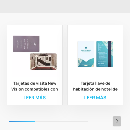
Tarjetas de visita New
Tarjeta llave de
Vision compatibles con
habitación de hotel de
Mifare de 1K (Hotel
13,56 MHz para
LEER MÁS
LEER MÁS
Mamilla)
diferentes sistemas de
cerraduras de hotel