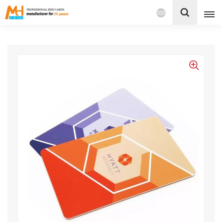
Español
English
Français
Español
Português
بالعربية