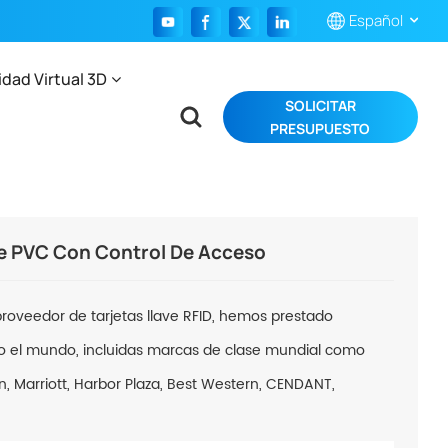
Español
idad Virtual 3D
SOLICITAR
English
PRESUPUESTO
Français
Español
Português
 De PVC Con Control De Acceso
بالعربية
roveedor de tarjetas llave RFID, hemos prestado
do el mundo, incluidas marcas de clase mundial como
nn, Marriott, Harbor Plaza, Best Western, CENDANT,