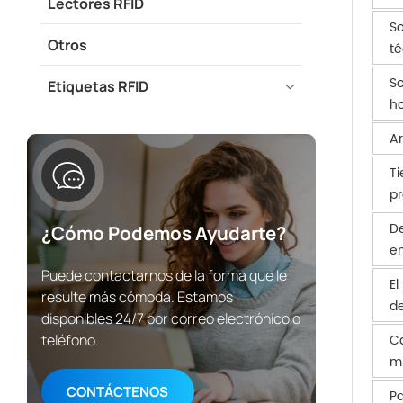
Lectores RFID
So
Otros
té
So
Etiquetas RFID
ho
Ar
T
p
De
¿Cómo Podemos Ayudarte?
e
Puede contactarnos de la forma que le
El
resulte más cómoda. Estamos
de
disponibles 24/7 por correo electrónico o
C
teléfono.
m
CONTÁCTENOS
P