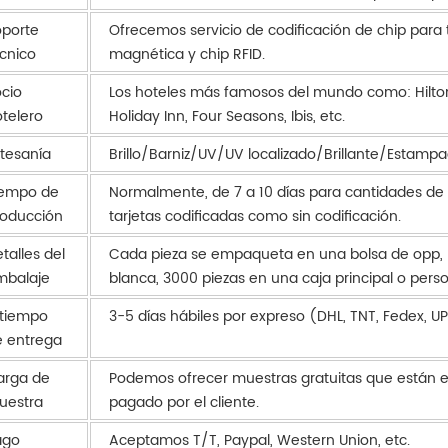
porte
Ofrecemos servicio de codificación de chip para 
cnico
magnética y chip RFID.
cio
Los hoteles más famosos del mundo como: Hilton,
telero
Holiday Inn, Four Seasons, Ibis, etc.
tesanía
Brillo/Barniz/UV/UV localizado/Brillante/Estamp
iempo de
Normalmente, de 7 a 10 días para cantidades de 
roducción
tarjetas codificadas como sin codificación.
talles del
Cada pieza se empaqueta en una bolsa de opp, 
mbalaje
blanca, 3000 piezas en una caja principal o perso
 tiempo
3-5 días hábiles por expreso (DHL, TNT, Fedex, UPS
 entrega
arga de
Podemos ofrecer muestras gratuitas que están en 
uestra
pagado por el cliente.
ago
Aceptamos T/T, Paypal, Western Union, etc.