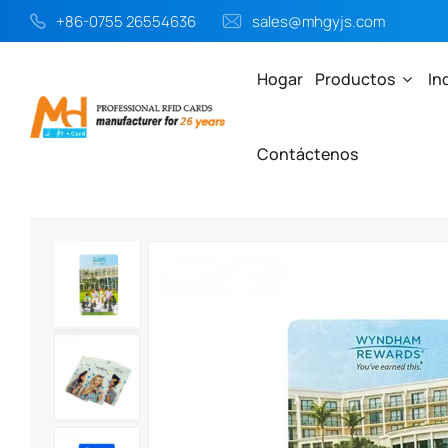
+86-0755 26554636
sales@mhgyjs.com
Hogar
Productos
In
Contáctenos
Hogar
Productos
Otros
Tarjeta Llave De Hotel RFID D