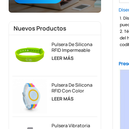
Dise
1. D
pued
Nuevos Productos
2. T
del 
Pulsera De Silicona
codif
RFID Impermeable
Para Control De
LEER MÁS
Acceso Y Gestión De
Pres
Membresías
Pulsera De Silicona
RFID Con Color
Personalizado
LEER MÁS
Ajustable
Pulsera Vibratoria