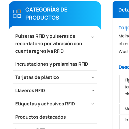
CATEGORÍAS DE
Deta
PRODUCTOS
Tarj
Meihe
Pulseras RFID y pulseras de
recordatorio por vibración con
el mu
cuenta regresiva RFID
West
Incrustaciones y prelaminas RFID
Desc
Tarjetas de plástico
Ti
ta
Llaveros RFID
cl
Etiquetas y adhesivos RFID
Ma
Productos destacados
Im