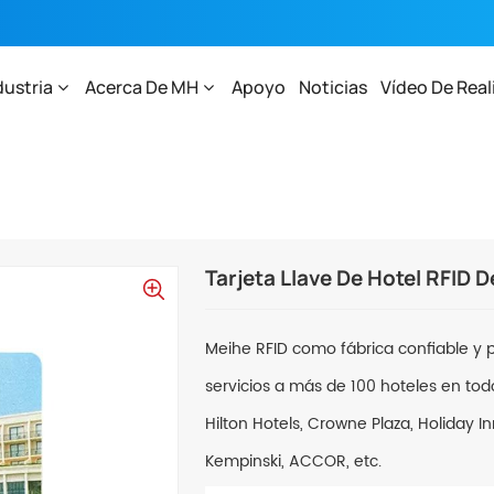
dustria
Acerca De MH
Apoyo
Noticias
Vídeo De Real
e PVC Con Control De Acceso
Tarjeta Llave De Hotel RFID
Meihe RFID como fábrica confiable y p
servicios a más de 100 hoteles en to
Hilton Hotels, Crowne Plaza, Holiday I
Kempinski, ACCOR, etc.