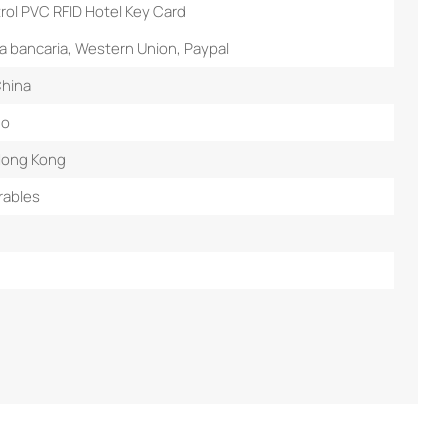
ol PVC RFID Hotel Key Card
a bancaria, Western Union, Paypal
hina
do
Hong Kong
rables