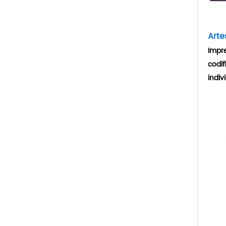
Arte
Impre
codif
indivi