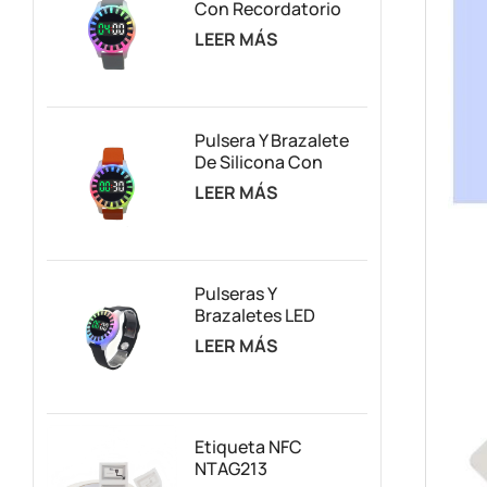
Con Recordatorio
De Cuenta
LEER MÁS
Regresiva RFID Para
La Gestión De
Atracciones Según
El Tiempo
Pulsera Y Brazalete
De Silicona Con
Temporizador RFID Y
LEER MÁS
Luces LED, Con
Logotipo
Personalizado Y
Cuenta Regresiva
Pulseras Y
Brazaletes LED
Recargables Con
LEER MÁS
Control Del Tiempo
Y Luces
Intermitentes Para
Parques De
Trampolines.
Etiqueta NFC
NTAG213