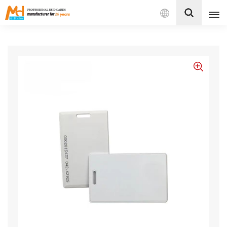
Español
English
Français
Español
Português
بالعربية