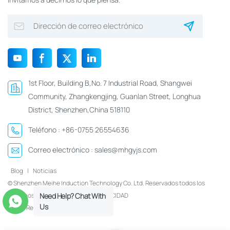
1st Floor, Building B,No. 7 Industrial Road, Shangwei
Community, Zhangkengjing, Guanlan Street, Longhua
District, Shenzhen,China 518110
Teléfono :
+86-0755 26554636
Correo electrónico :
sales@mhgyjs.com
Blog
|
Noticias
© Shenzhen Meihe Induction Technology Co. Ltd. Reservados todos los
derechos.
Xml
|
POLÍTICA DE PRIVACIDAD
Need Help? Chat With
Us
Red IPv6 compatible