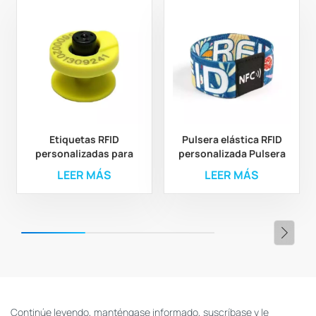
Etiquetas RFID
Pulsera elástica RFID
personalizadas para
personalizada Pulsera
orejas de animales para
elástica de poliéster
LEER MÁS
LEER MÁS
la gestión ganadera y
RFID personalizada
agrícola
Continúe leyendo, manténgase informado, suscríbase y le