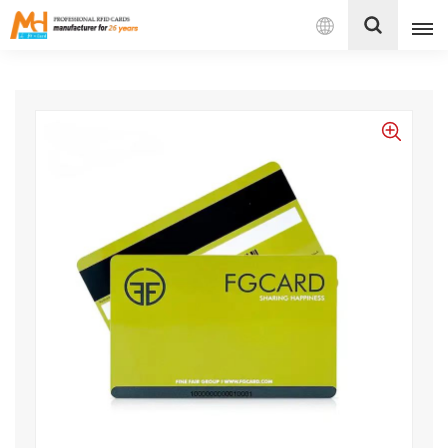
Español
English
Français
Español
Português
بالعربية