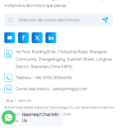
invitamos a decirnos lo que piensa.
1st Floor, Building B,No. 7 Industrial Road, Shangwei
Community, Zhangkengjing, Guanlan Street, Longhua
District, Shenzhen,China 518110
Teléfono :
+86-0755 26554636
Correo electrónico :
sales@mhgyjs.com
Blog
|
Noticias
© Shenzhen Meihe Induction Technology Co. Ltd. Reservados todos los
derechos.
Xml
|
POLÍTICA DE PRIVACIDAD
Need Help? Chat With
Us
Red IPv6 compatible