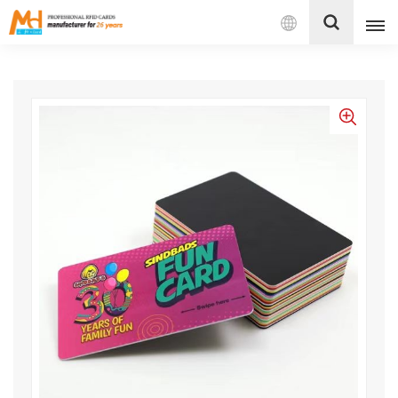
Español
English
Français
Español
Português
بالعربية