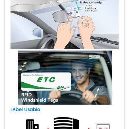
L
Abel
U
sabio