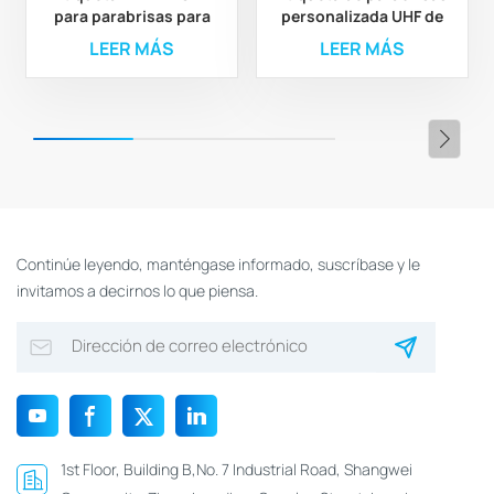
para parabrisas para
personalizada UHF de
seguimiento de
largo alcance de 860-
LEER MÁS
LEER MÁS
vehículos y control de
960 MHz para sistema
acceso
de estacionamiento de
vehículos
Continúe leyendo, manténgase informado, suscríbase y le
invitamos a decirnos lo que piensa.
1st Floor, Building B,No. 7 Industrial Road, Shangwei