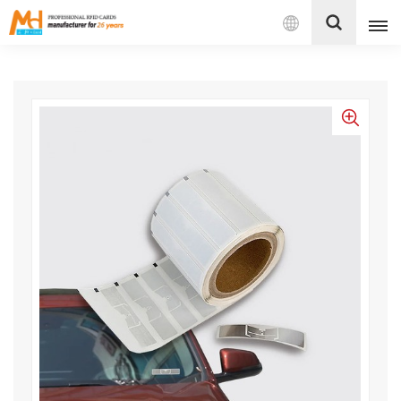
Español
English
Français
Español
Português
بالعربية