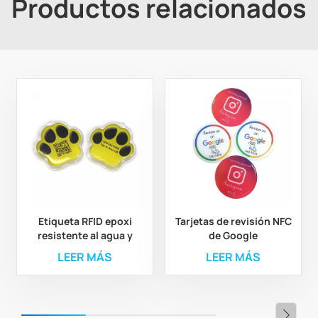
Productos relacionados
Etiqueta RFID epoxi
Tarjetas de revisión NFC
resistente al agua y
de Google
duradera para el
personalizadas e
LEER MÁS
LEER MÁS
seguimiento de
impresas, etiqueta de
animales
menú RFID epoxi para
pedidos de menú de
restaurante