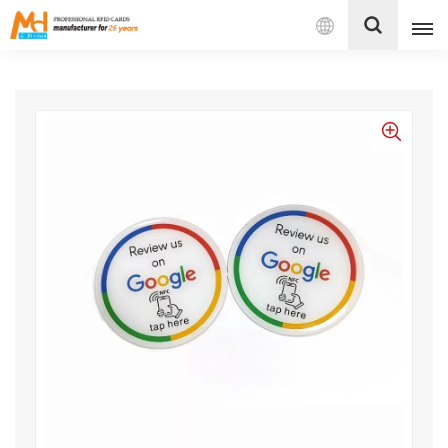
Español
English
Français
Español
Português
بالعربية