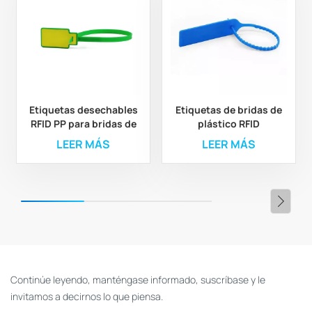
Etiquetas desechables
Etiquetas de bridas de
RFID PP para bridas de
plástico RFID
cables con hebilla
autoblocantes
LEER MÁS
LEER MÁS
metálica de 860 a 960
personalizadas de alta
MHz
seguridad de 13,56 MHz
Continúe leyendo, manténgase informado, suscríbase y le
invitamos a decirnos lo que piensa.