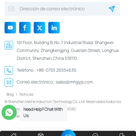
1st Floor, Building B,No. 7 Industrial Road, Shangwei
Community, Zhangkengjing, Guanlan Street, Longhua
District, Shenzhen,China 518110
Teléfono :
+86-0755 26554636
Correo electrónico :
sales@mhgyjs.com
Blog
|
Noticias
© Shenzhen Meihe Induction Technology Co. Ltd. Reservados todos los
derechos.
Xml
|
POLÍTICA DE PRIVACIDAD
Need Help? Chat With
Us
Red IPv6 compatible