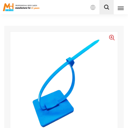
Español
English
Français
Español
Português
بالعربية