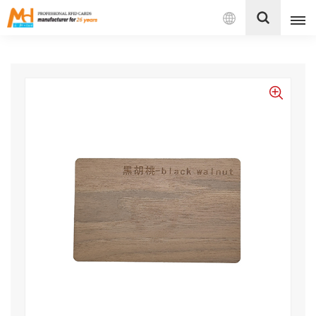
Español
English
Français
Español
Português
بالعربية