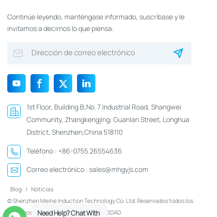
Continúe leyendo, manténgase informado, suscríbase y le
invitamos a decirnos lo que piensa.
1st Floor, Building B,No. 7 Industrial Road, Shangwei
Community, Zhangkengjing, Guanlan Street, Longhua
District, Shenzhen,China 518110
Teléfono :
+86-0755 26554636
Correo electrónico :
sales@mhgyjs.com
Blog
|
Noticias
© Shenzhen Meihe Induction Technology Co. Ltd. Reservados todos los
Need Help? Chat With
derechos.
Xml
|
POLÍTICA DE PRIVACIDAD