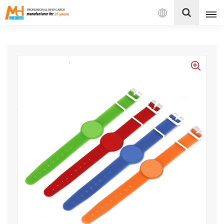
Español
English
Français
Español
Português
بالعربية