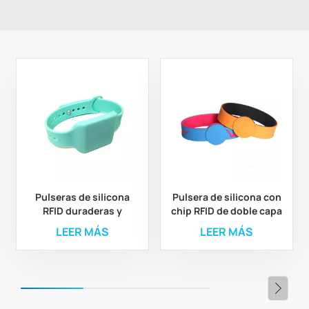
Pulseras de silicona
Pulsera de silicona con
RFID duraderas y
chip RFID de doble capa
personalizadas para el
personalizada y
LEER MÁS
LEER MÁS
control de acceso a
colorida
áreas de juego.