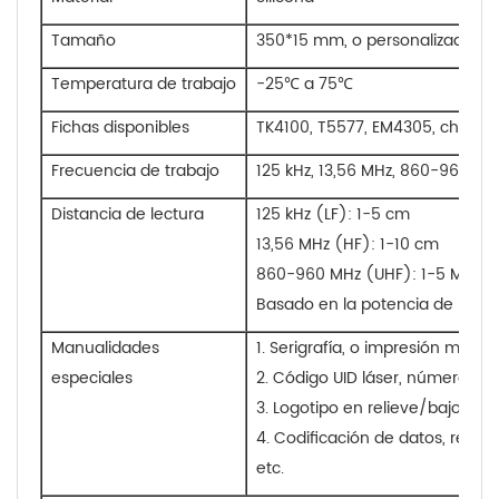
Tamaño
350*15 mm, o personalizado
Temperatura de trabajo
-25℃ a 75℃
Fichas disponibles
TK4100, T5577, EM4305, chips NFC
Frecuencia de trabajo
125 kHz, 13,56 MHz, 860-960 MH
Distancia de lectura
125 kHz (LF): 1-5 cm
13,56 MHz (HF): 1-10 cm
860-960 MHz (UHF): 1-5 M
Basado en la potencia de la ant
Manualidades
1. Serigrafía, o impresión multico
especiales
2. Código UID láser, número de s
3. Logotipo en relieve/bajo reli
4. Codificación de datos, regist
etc.