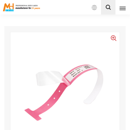
Español
English
Français
Español
Português
بالعربية