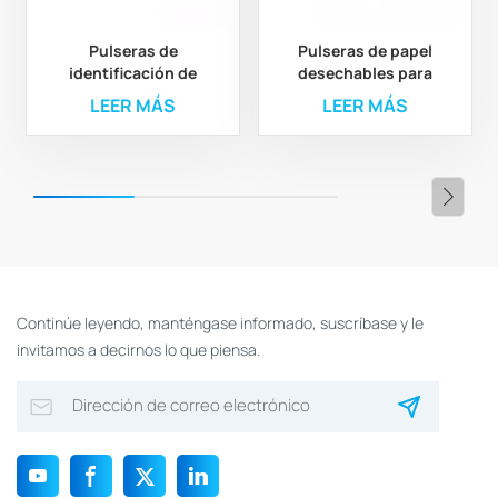
Pulseras de
Pulseras de papel
identificación de
desechables para
pacientes de papel
control de acceso con
LEER MÁS
LEER MÁS
térmico desechables
logotipo personalizado
con RFID para una
gestión médica
eficiente
Continúe leyendo, manténgase informado, suscríbase y le
invitamos a decirnos lo que piensa.