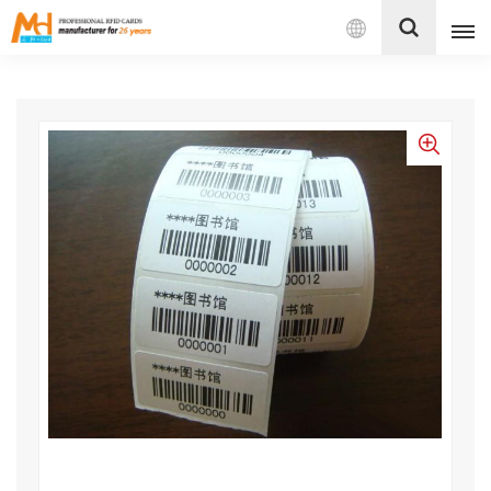
Español
English
Français
Español
Português
بالعربية