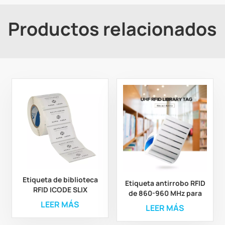
Productos relacionados
Etiqueta de biblioteca
Etiqueta antirrobo RFID
RFID ICODE SLIX
de 860-960 MHz para
ISO15693 impresa
gestión de libros,
LEER MÁS
LEER MÁS
personalizada con
etiqueta RFID para
adhesivo 3M
biblioteca