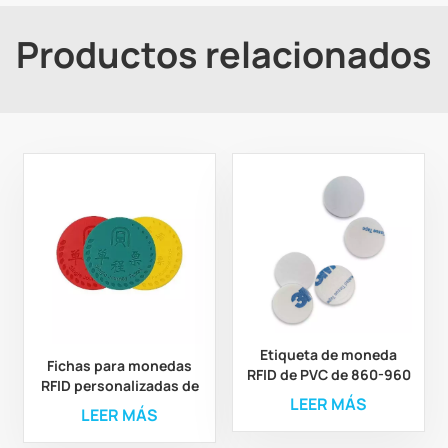
Productos relacionados
Etiqueta de moneda
Fichas para monedas
RFID de PVC de 860-960
RFID personalizadas de
MHz y 13,56 MHz, tarjeta
LEER MÁS
20 mm, 22 mm y 30 mm,
LEER MÁS
de moneda RFID de 125
ABS, 13,56 MHz y 125
Khz
KHz, para metro