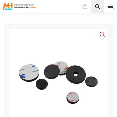
Español
English
Français
Español
Português
بالعربية