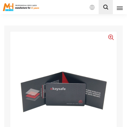
Español
English
Français
Español
Português
بالعربية