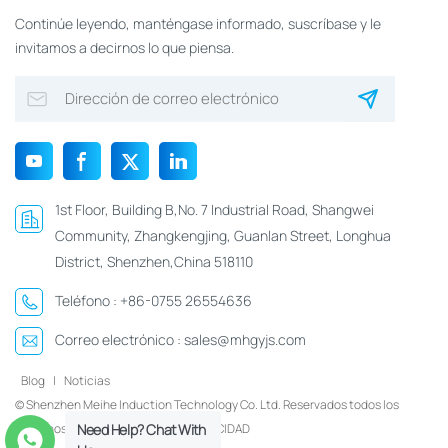
Continúe leyendo, manténgase informado, suscríbase y le
invitamos a decirnos lo que piensa.
1st Floor, Building B,No. 7 Industrial Road, Shangwei
Community, Zhangkengjing, Guanlan Street, Longhua
District, Shenzhen,China 518110
Teléfono :
+86-0755 26554636
Correo electrónico :
sales@mhgyjs.com
Blog
|
Noticias
© Shenzhen Meihe Induction Technology Co. Ltd. Reservados todos los
derechos.
Xml
|
POLÍTICA DE PRIVACIDAD
Need Help? Chat With