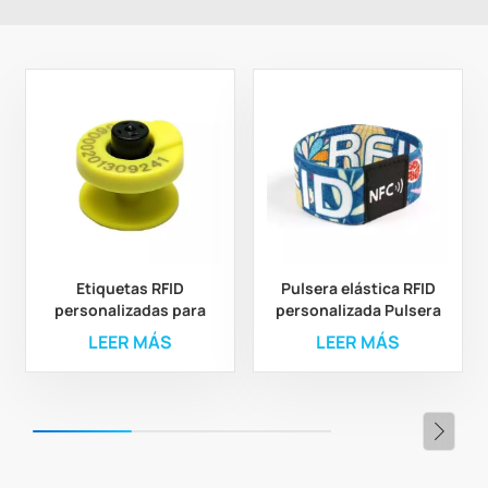
Etiquetas RFID
Pulsera elástica RFID
personalizadas para
personalizada Pulsera
orejas de animales para
elástica de poliéster
LEER MÁS
LEER MÁS
la gestión ganadera y
RFID personalizada
agrícola