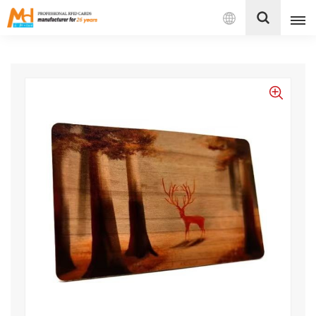
Español
English
Français
Español
Português
بالعربية