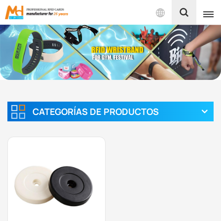
Español
English
Français
Español
CATEGORÍAS DE PRODUCTOS
Português
بالعربية