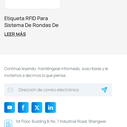
Etiqueta RFID Para
Sistema De Rondas De
Seguridad ABS De 13,56
LEER MÁS
MHz Con Orificio Para
Tornillo.
Continúe leyendo, manténgase informado, suscríbase y le
invitamos a decirnos lo que piensa.
1st Floor, Building B,No. 7 Industrial Road, Shangwei