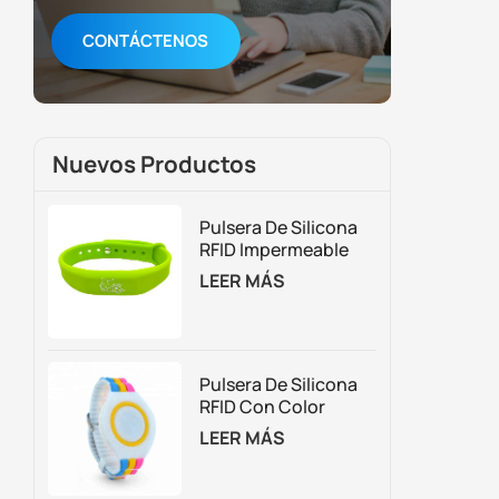
CONTÁCTENOS
Nuevos Productos
Pulsera De Silicona
RFID Impermeable
Para Control De
LEER MÁS
Acceso Y Gestión De
Membresías
Pulsera De Silicona
RFID Con Color
Personalizado
LEER MÁS
Ajustable