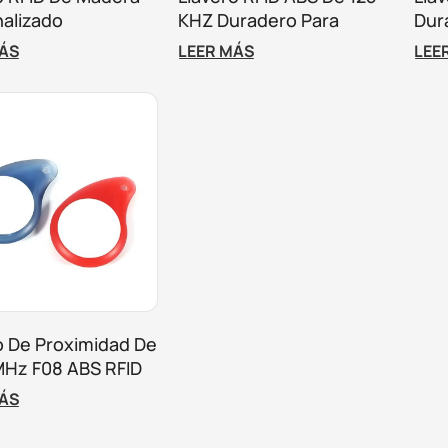
alizado
KHZ Duradero Para
Dur
Solución De Control De
Per
MÁS
LEER MÁS
LEE
Acceso
Con
o De Proximidad De
MHz F08 ABS RFID
ontrol De Acceso
MÁS