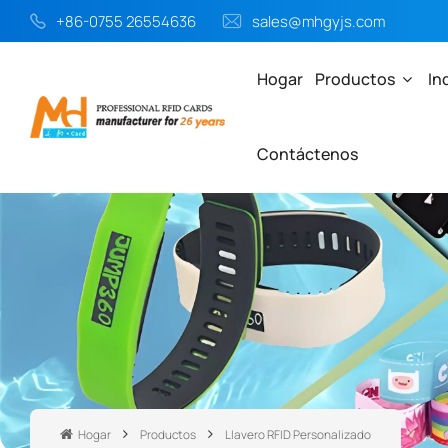
+86-0755 26554636
sales@mhgyjs.com
Hogar
Productos
In
Contáctenos
Hogar
Productos
Llavero RFID Personalizado