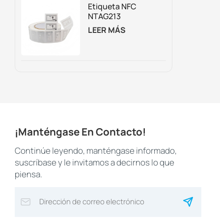
Trampolines.
Etiqueta NFC
NTAG213
Regrabable
LEER MÁS
Personalizada Para
Embalaje
Inteligente,
Marketing Digital Y
Seguimiento De
Activos.
¡Manténgase En Contacto!
Continúe leyendo, manténgase informado,
suscríbase y le invitamos a decirnos lo que
piensa.