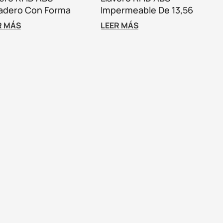
adero Con Forma
Impermeable De 13,56
sonalizada Para
MHz Y 1 K Para Control De
R MÁS
LEER MÁS
trol De Acceso
Acceso