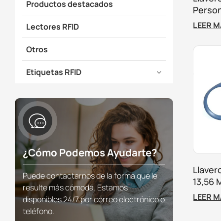
Productos destacados
Person
LEER 
Lectores RFID
Otros
Etiquetas RFID
¿Cómo Podemos Ayudarte?
Llaver
Puede contactarnos de la forma que le
13,56 
resulte más cómoda. Estamos
Para C
LEER 
disponibles 24/7 por correo electrónico o
teléfono.