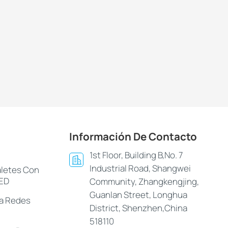
Información De Contacto
1st Floor, Building B,No. 7
Industrial Road, Shangwei
aletes Con
LED
Community, Zhangkengjing,
Guanlan Street, Longhua
ra Redes
District, Shenzhen,China
518110