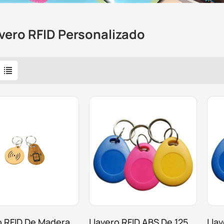
avero RFID Personalizado
o RFID De Madera
Llavero RFID ABS De 125
Lla