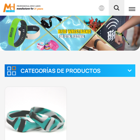
Español
English
Français
Español
CATEGORÍAS DE PRODUCTOS
Português
بالعربية