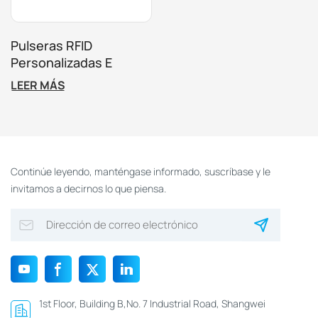
Pulseras RFID
Personalizadas E
Impermeables Para
LEER MÁS
Aplicaciones Modernas
Continúe leyendo, manténgase informado, suscríbase y le
invitamos a decirnos lo que piensa.
1st Floor, Building B,No. 7 Industrial Road, Shangwei