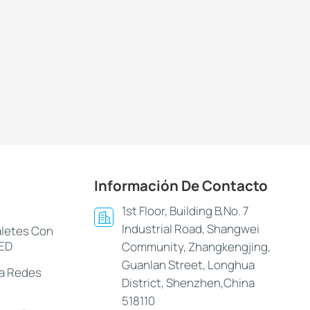
Información De Contacto
1st Floor, Building B,No. 7
Industrial Road, Shangwei
aletes Con
LED
Community, Zhangkengjing,
Guanlan Street, Longhua
ra Redes
District, Shenzhen,China
518110