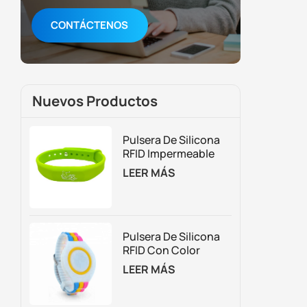
CONTÁCTENOS
Nuevos Productos
Pulsera De Silicona
RFID Impermeable
Para Control De
LEER MÁS
Acceso Y Gestión De
Membresías
Pulsera De Silicona
RFID Con Color
Personalizado
LEER MÁS
Ajustable