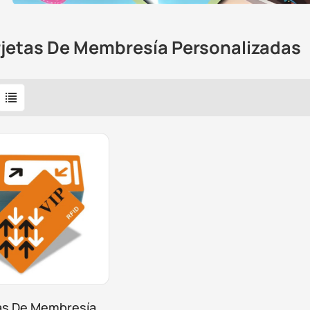
rjetas De Membresía Personalizadas
as De Membresía