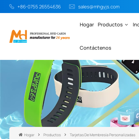
+86-0755 26554636
sales@mhgyjs.com
Hogar
Productos
In
Contáctenos
Hogar
Productos
Tarjetas De Membresía Personalizadas