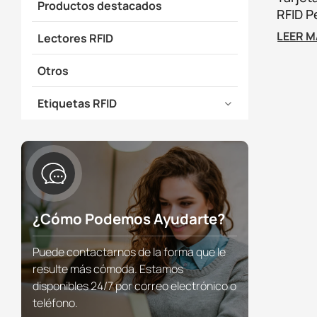
Productos destacados
RFID P
Tarjet
LEER 
Lectores RFID
Fideliz
Otros
Etiquetas RFID
¿Cómo Podemos Ayudarte?
Puede contactarnos de la forma que le
resulte más cómoda. Estamos
disponibles 24/7 por correo electrónico o
teléfono.