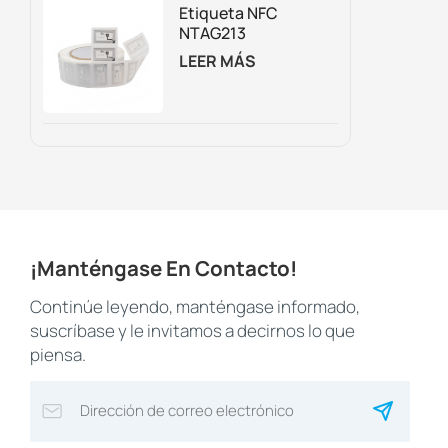
Trampolines.
Etiqueta NFC
NTAG213
Regrabable
LEER MÁS
Personalizada Para
Embalaje
Inteligente,
Marketing Digital Y
Seguimiento De
Activos.
¡Manténgase En Contacto!
Continúe leyendo, manténgase informado,
suscríbase y le invitamos a decirnos lo que
piensa.