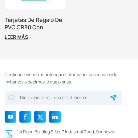
Tarjetas De Regalo De
PVC CR80 Con
Impresión
LEER MÁS
Personalizada, Tarjetas
De Fidelización,
Tarjetas De Promoción
De Membresía Para
Raspar.
Continúe leyendo, manténgase informado, suscríbase y le
invitamos a decirnos lo que piensa.
1st Floor, Building B,No. 7 Industrial Road, Shangwei