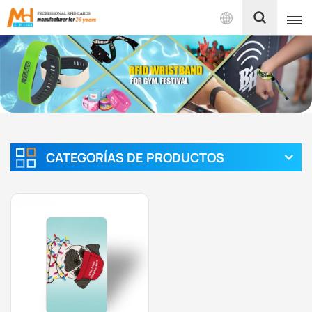
Español
English
Français
Español
CATEGORÍAS DE PRODUCTOS
Português
بالعربية