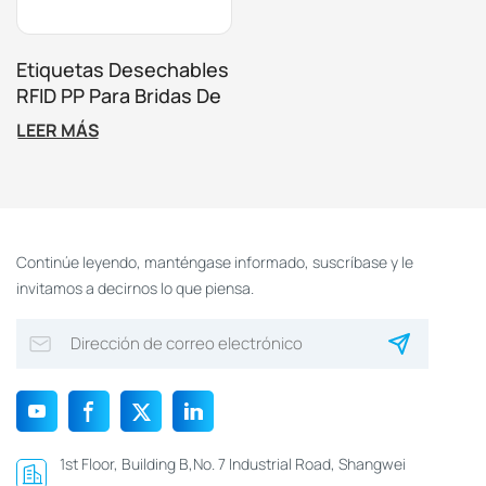
Etiquetas Desechables
RFID PP Para Bridas De
Cables Con Hebilla
LEER MÁS
Metálica De 860 A 960
MHz
Continúe leyendo, manténgase informado, suscríbase y le
invitamos a decirnos lo que piensa.
1st Floor, Building B,No. 7 Industrial Road, Shangwei