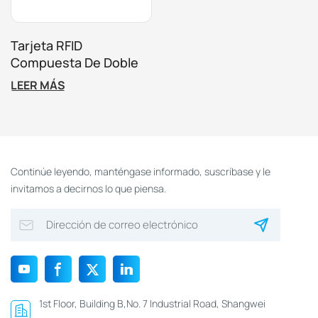
Tarjeta RFID
Compuesta De Doble
Frecuencia De 13,56
LEER MÁS
MHz + 125 Khz Con
Impresión
Personalizada Para
Control De Acceso
Continúe leyendo, manténgase informado, suscríbase y le
invitamos a decirnos lo que piensa.
1st Floor, Building B,No. 7 Industrial Road, Shangwei