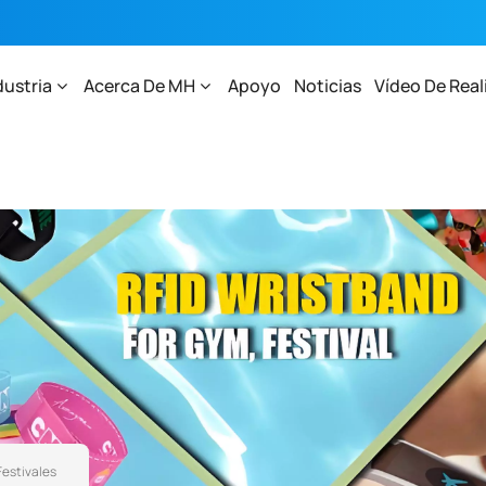
dustria
Acerca De MH
Apoyo
Noticias
Vídeo De Real
Festivales