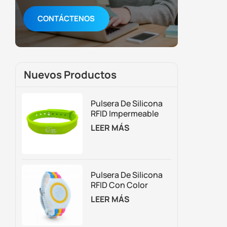
CONTÁCTENOS
Nuevos Productos
Pulsera De Silicona
RFID Impermeable
Para Control De
LEER MÁS
Acceso Y Gestión De
Membresías
Pulsera De Silicona
RFID Con Color
Personalizado
LEER MÁS
Ajustable