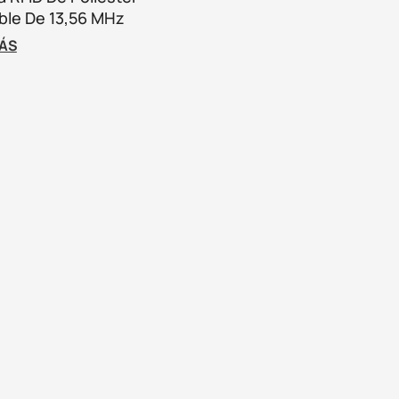
ble De 13,56 MHz
ventos Deportivos,
MÁS
les Y Sin Efectivo.