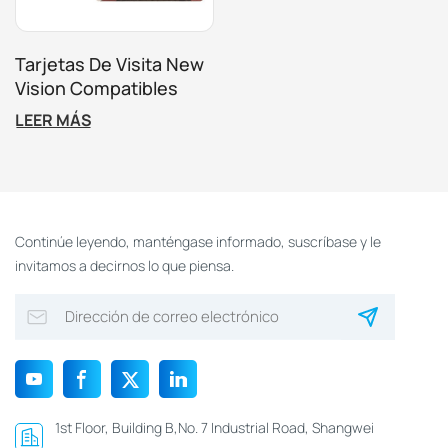
Tarjetas De Visita New
Vision Compatibles
Con Mifare De 1K
LEER MÁS
(Hotel Mamilla)
Continúe leyendo, manténgase informado, suscríbase y le
invitamos a decirnos lo que piensa.
1st Floor, Building B,No. 7 Industrial Road, Shangwei