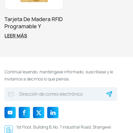
Tarjeta De Madera RFID
Programable Y
Ecológica De 13,56 MHz
LEER MÁS
Continúe leyendo, manténgase informado, suscríbase y le
invitamos a decirnos lo que piensa.
1st Floor, Building B,No. 7 Industrial Road, Shangwei