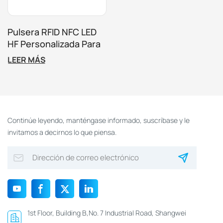
Pulsera RFID NFC LED
HF Personalizada Para
Parque De Aventuras
LEER MÁS
Continúe leyendo, manténgase informado, suscríbase y le
invitamos a decirnos lo que piensa.
1st Floor, Building B,No. 7 Industrial Road, Shangwei