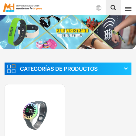
Español
English
Français
Español
CATEGORÍAS DE PRODUCTOS
Português
بالعربية