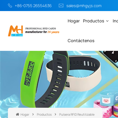
+86-0755 26554636
sales@mhgyjs.com
Hogar
Productos
In
Contáctenos
Hogar
Productos
Pulsera RFID Reutilizable