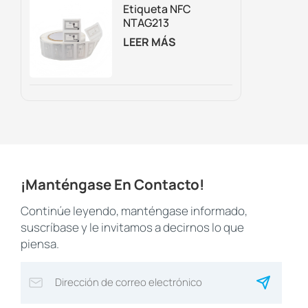
Trampolines.
Etiqueta NFC
NTAG213
Regrabable
LEER MÁS
Personalizada Para
Embalaje
Inteligente,
Marketing Digital Y
Seguimiento De
Activos.
¡Manténgase En Contacto!
Continúe leyendo, manténgase informado,
suscríbase y le invitamos a decirnos lo que
piensa.