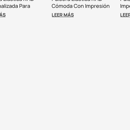
alizada Para
Cómoda Con Impresión
Imp
s Y Control De
Personalizada Para
Eve
MÁS
LEER MÁS
LEE
o.
Control De Acceso.