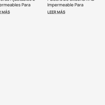
ermeables Para
Impermeable Para
ntos Personalizables
Control De Acceso Y
R MÁS
LEER MÁS
Gestión De Membresías