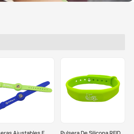
seras Ajustables E
Pulsera De Silicona RFID