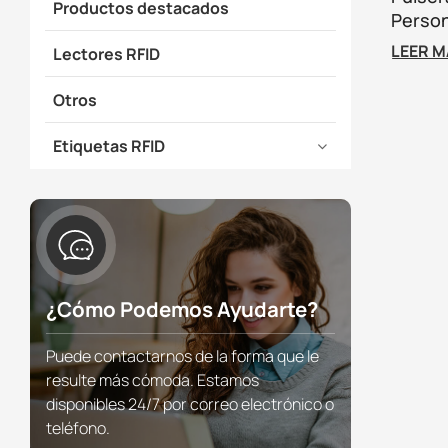
Productos destacados
Person
Evento
LEER 
Lectores RFID
Acces
Otros
Etiquetas RFID
¿Cómo Podemos Ayudarte?
Puede contactarnos de la forma que le
resulte más cómoda. Estamos
disponibles 24/7 por correo electrónico o
teléfono.