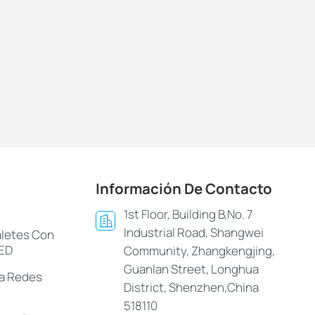
Información De Contacto
1st Floor, Building B,No. 7
Industrial Road, Shangwei
aletes Con
LED
Community, Zhangkengjing,
Guanlan Street, Longhua
ra Redes
District, Shenzhen,China
518110