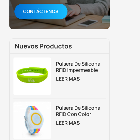
CONTÁCTENOS
Nuevos Productos
Pulsera De Silicona
RFID Impermeable
Para Control De
LEER MÁS
Acceso Y Gestión De
Membresías
Pulsera De Silicona
RFID Con Color
Personalizado
LEER MÁS
Ajustable