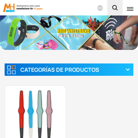
Español
English
Français
Español
CATEGORÍAS DE PRODUCTOS
Português
بالعربية