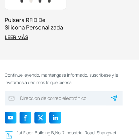
Pulsera RFID De
Silicona Personalizada
De Dos Tonos Para
LEER MÁS
Control De Acceso A
Parques De
Atracciones
Continúe leyendo, manténgase informado, suscríbase y le
invitamos a decirnos lo que piensa.
1st Floor, Building B,No. 7 Industrial Road, Shangwei