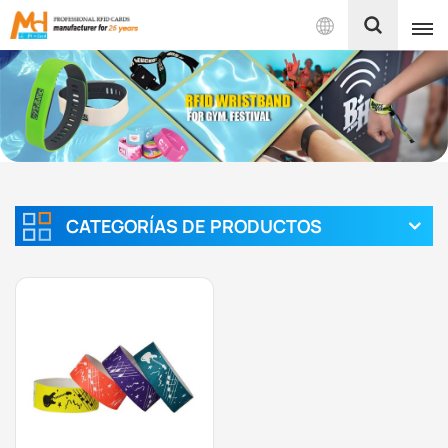
Español
English
Français
Español
CATEGORÍAS DE PRODUCTOS
Português
بالعربية