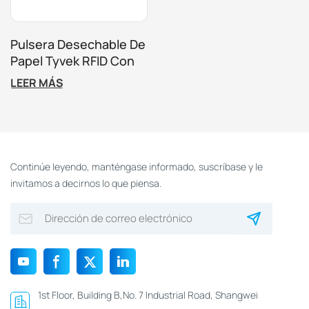
Pulsera Desechable De
Papel Tyvek RFID Con
Tickets
LEER MÁS
Personalizados,
Impermeable Y Para
Actividades.
Continúe leyendo, manténgase informado, suscríbase y le
invitamos a decirnos lo que piensa.
1st Floor, Building B,No. 7 Industrial Road, Shangwei