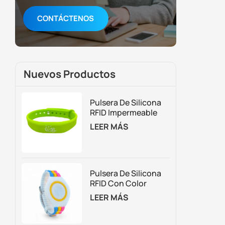
CONTÁCTENOS
Nuevos Productos
Pulsera De Silicona
RFID Impermeable
Para Control De
LEER MÁS
Acceso Y Gestión De
Membresías
Pulsera De Silicona
RFID Con Color
Personalizado
LEER MÁS
Ajustable