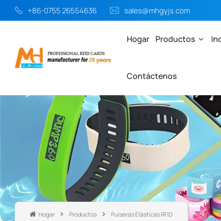
+86-0755 26554636
sales@mhgyjs.com
Hogar
Productos
In
Contáctenos
Hogar
Productos
Pulseras Elásticas RFID