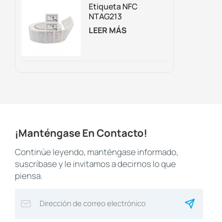
Trampolines.
Etiqueta NFC
NTAG213
Regrabable
LEER MÁS
Personalizada Para
Embalaje
Inteligente,
Marketing Digital Y
Seguimiento De
Activos.
¡Manténgase En Contacto!
Continúe leyendo, manténgase informado,
suscríbase y le invitamos a decirnos lo que
piensa.