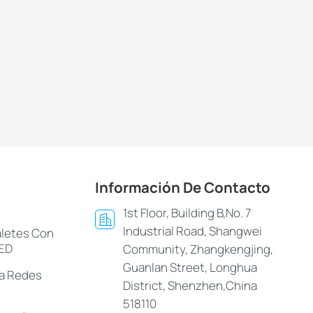
Información De Contacto
1st Floor, Building B,No. 7
Industrial Road, Shangwei
aletes Con
LED
Community, Zhangkengjing,
Guanlan Street, Longhua
ra Redes
District, Shenzhen,China
518110