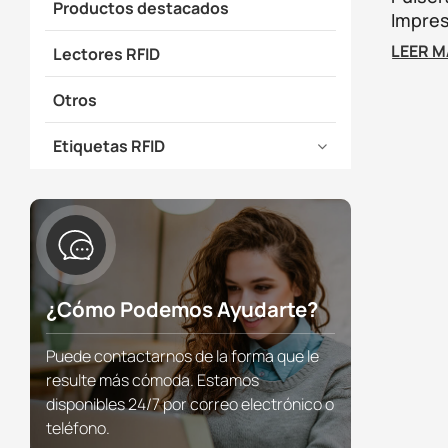
Productos destacados
Impres
Person
LEER 
Lectores RFID
Activi
En Par
Otros
Atracc
Etiquetas RFID
¿Cómo Podemos Ayudarte?
Puede contactarnos de la forma que le
resulte más cómoda. Estamos
disponibles 24/7 por correo electrónico o
teléfono.