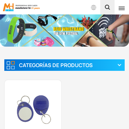
Español
English
Français
Español
CATEGORÍAS DE PRODUCTOS
Português
بالعربية