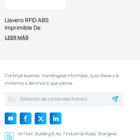
Llavero RFID ABS
Imprimible De
Proximidad De 125 KHz
LEER MÁS
Personalizado Para
Control De Acceso
Continúe leyendo, manténgase informado, suscríbase y le
invitamos a decirnos lo que piensa.
1st Floor, Building B,No. 7 Industrial Road, Shangwei