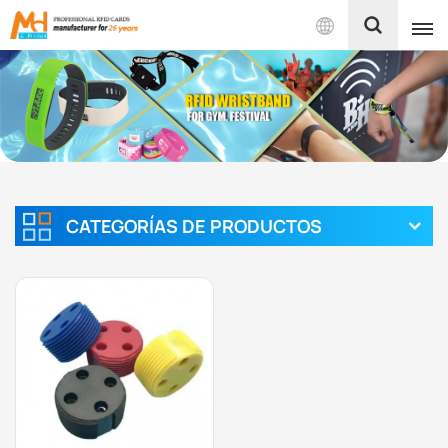
Español
English
Français
Español
CATEGORÍAS DE PRODUCTOS
Português
بالعربية