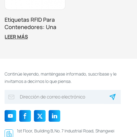
Etiquetas RFID Para
Contenedores: Una
Solución Automatizada
LEER MÁS
Y Duradera Para El
Control De Residuos
Continúe leyendo, manténgase informado, suscríbase y le
invitamos a decirnos lo que piensa.
1st Floor, Building B,No. 7 Industrial Road, Shangwei