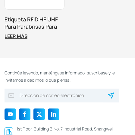
Etiqueta RFID HF UHF
Para Parabrisas Para
Seguimiento De
LEER MÁS
Vehículos Y Control De
Acceso
Continúe leyendo, manténgase informado, suscríbase y le
invitamos a decirnos lo que piensa.
1st Floor, Building B,No. 7 Industrial Road, Shangwei