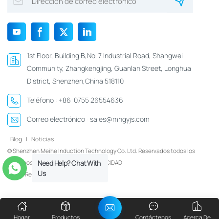
1st Floor, Building B,No. 7 Industrial Road, Shangwei
Community, Zhangkengjing, Guanlan Street, Longhua
District, Shenzhen,China 518110
Teléfono :
+86-0755 26554636
Correo electrónico :
sales@mhgyjs.com
Blog
|
Noticias
© Shenzhen Meihe Induction Technology Co. Ltd. Reservados todos los
derechos.
Xml
|
POLÍTICA DE PRIVACIDAD
Need Help? Chat With
Us
Red IPv6 compatible
Hogar
Productos
Contáctenos
Acerca De