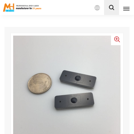
Español
English
Français
Español
Português
بالعربية