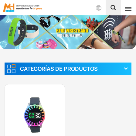
Español
English
Français
Español
CATEGORÍAS DE PRODUCTOS
Português
بالعربية