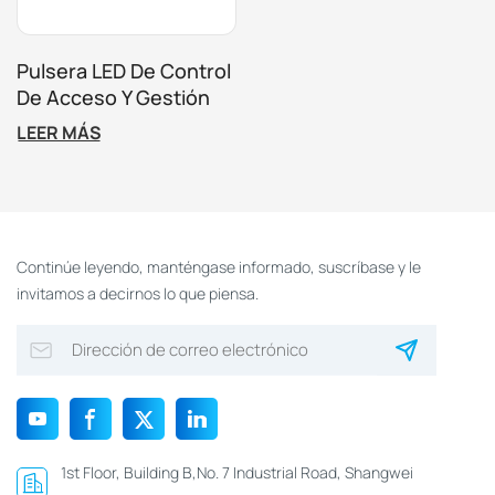
Pulsera LED De Control
De Acceso Y Gestión
Del Tiempo Para
LEER MÁS
Parques De
Trampolines Y
Atracciones Con
Control De Tiempo.
Continúe leyendo, manténgase informado, suscríbase y le
invitamos a decirnos lo que piensa.
1st Floor, Building B,No. 7 Industrial Road, Shangwei