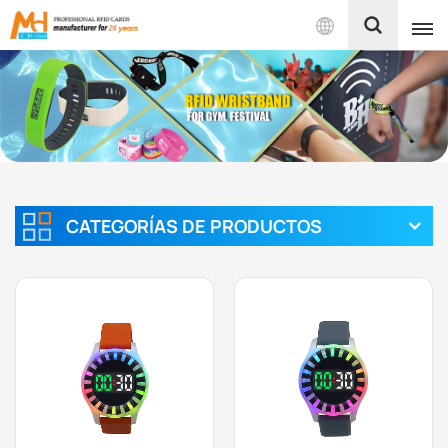
Español
English
Français
Español
CATEGORÍAS DE PRODUCTOS
Português
بالعربية