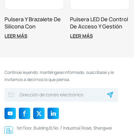
Pulsera Y Brazalete De
Pulsera LED De Control
Silicona Con
De Acceso Y Gestión
Temporizador RFID Y
Del Tiempo Para
LEER MÁS
LEER MÁS
Luces LED, Con
Parques De
Logotipo Personalizado
Trampolines Y
Y Cuenta Regresiva
Atracciones Con
Control De Tiempo.
Continúe leyendo, manténgase informado, suscríbase y le
invitamos a decirnos lo que piensa.
1st Floor, Building B,No. 7 Industrial Road, Shangwei