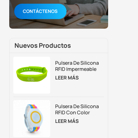
CONTÁCTENOS
Nuevos Productos
Pulsera De Silicona
RFID Impermeable
Para Control De
LEER MÁS
Acceso Y Gestión De
Membresías
Pulsera De Silicona
RFID Con Color
Personalizado
LEER MÁS
Ajustable