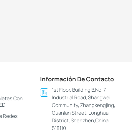
Información De Contacto
1st Floor, Building B,No. 7
Industrial Road, Shangwei
aletes Con
LED
Community, Zhangkengjing,
Guanlan Street, Longhua
ra Redes
District, Shenzhen,China
518110