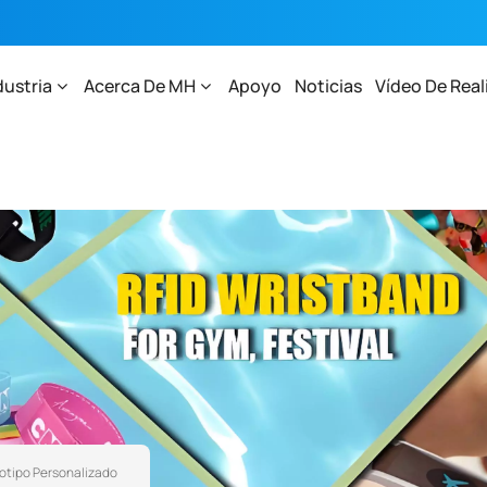
dustria
Acerca De MH
Apoyo
Noticias
Vídeo De Real
gotipo Personalizado