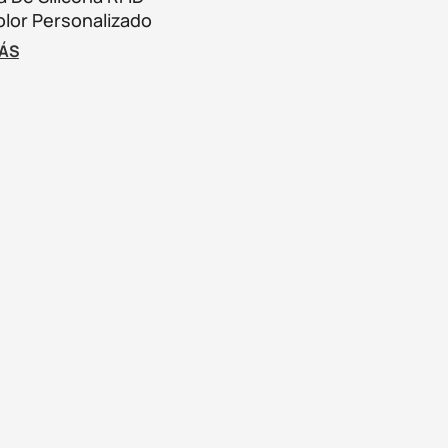
lor Personalizado
ble
MÁS