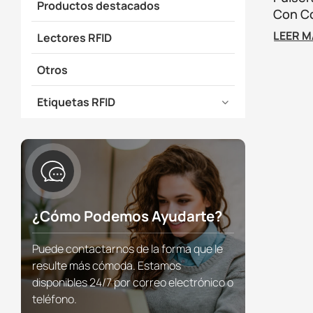
Productos destacados
Con Co
Ajusta
LEER 
Lectores RFID
Otros
Etiquetas RFID
¿Cómo Podemos Ayudarte?
Puede contactarnos de la forma que le
resulte más cómoda. Estamos
disponibles 24/7 por correo electrónico o
teléfono.