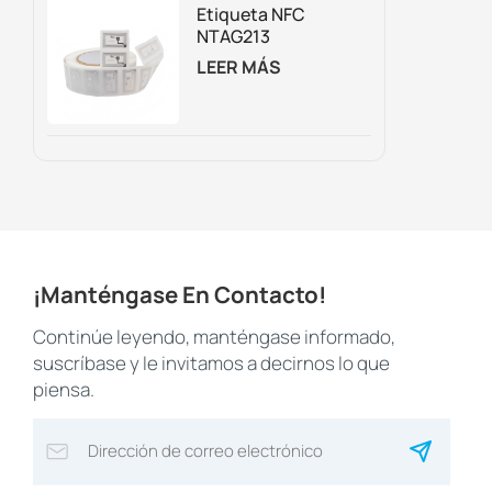
Trampolines.
Etiqueta NFC
NTAG213
Regrabable
LEER MÁS
Personalizada Para
Embalaje
Inteligente,
Marketing Digital Y
Seguimiento De
Activos.
¡Manténgase En Contacto!
Continúe leyendo, manténgase informado,
suscríbase y le invitamos a decirnos lo que
piensa.