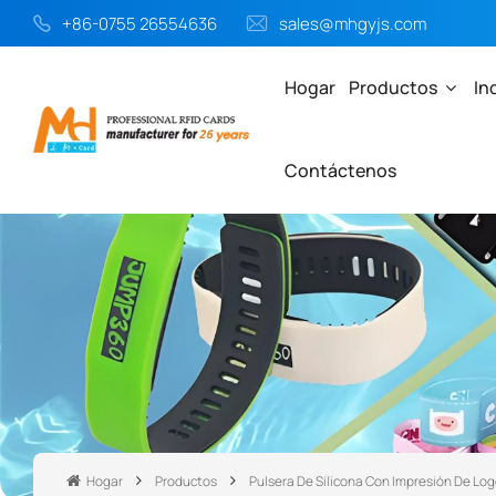
+86-0755 26554636
sales@mhgyjs.com
Hogar
Productos
In
Contáctenos
Hogar
Productos
Pulsera De Silicona Con Impresión De Lo