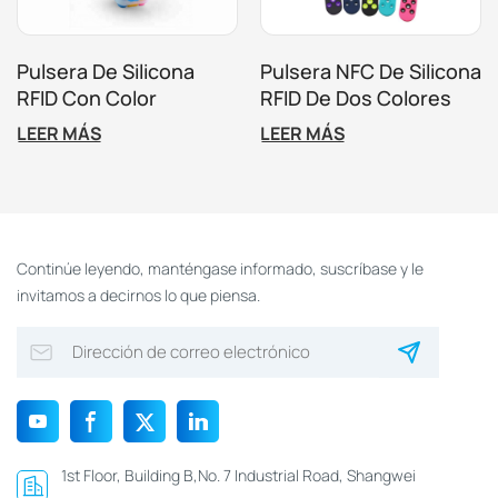
Pulsera De Silicona
Pulsera NFC De Silicona
RFID Con Color
RFID De Dos Colores
Personalizado
Personalizada Para
LEER MÁS
LEER MÁS
Ajustable
Eventos Y Control De
Acceso
Continúe leyendo, manténgase informado, suscríbase y le
invitamos a decirnos lo que piensa.
1st Floor, Building B,No. 7 Industrial Road, Shangwei