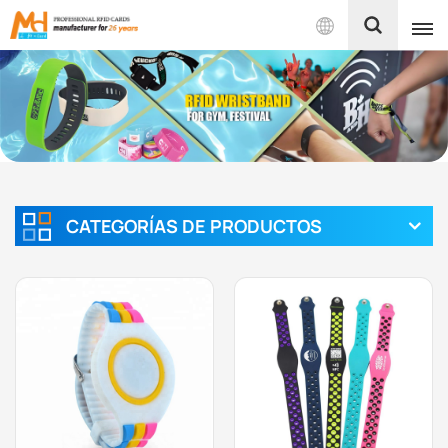
Español
English
Français
Español
CATEGORÍAS DE PRODUCTOS
Português
بالعربية